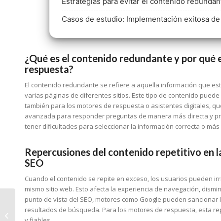
Estrategias para evitar el contenido redundan
Casos de estudio: Implementación exitosa de
¿Qué es el contenido redundante y por qué 
respuesta?
El contenido redundante se refiere a aquella información que est
varias páginas de diferentes sitios. Este tipo de contenido pued
también para los motores de respuesta o asistentes digitales, qu
avanzada para responder preguntas de manera más directa y pr
tener dificultades para seleccionar la información correcta o más
Repercusiones del contenido repetitivo en la
SEO
Cuando el contenido se repite en exceso, los usuarios pueden irrit
mismo sitio web. Esto afecta la experiencia de navegación, dismi
punto de vista del SEO, motores como Google pueden sancionar la 
Indicadores clave para
resultados de búsqueda. Para los motores de respuesta, esta re
la evaluación de la
y fiables.