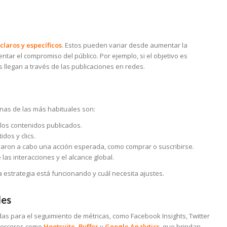
claros y específicos
. Estos pueden variar desde aumentar la
ntar el compromiso del público. Por ejemplo, si el objetivo es
 llegan a través de las publicaciones en redes.
unas de las más habituales son:
 los contenidos publicados.
dos y clics.
varon a cabo una acción esperada, como comprar o suscribirse.
las interacciones y el alcance global.
a estrategia está funcionando y cuál necesita ajustes.
les
as para el seguimiento de métricas, como Facebook Insights, Twitter
 terceros como
Hootsuite, Buffer
y
Google Analytics
, que brindan