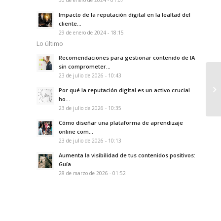
30 de enero de 2024 - 01:07
Impacto de la reputación digital en la lealtad del
cliente...
29 de enero de 2024 - 18:15
Lo último
Recomendaciones para gestionar contenido de IA
sin comprometer...
23 de julio de 2026 - 10:43
¿Q
Por qué la reputación digital es un activo crucial
ho...
23 de julio de 2026 - 10:35
Cómo diseñar una plataforma de aprendizaje
online com...
23 de julio de 2026 - 10:13
Aumenta la visibilidad de tus contenidos positivos:
Guía...
28 de marzo de 2026 - 01:52