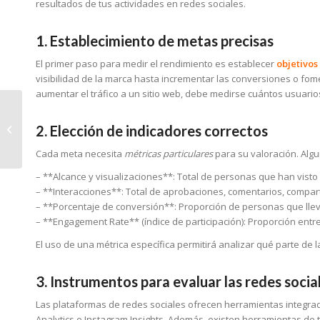
resultados de tus actividades en redes sociales.
1. Establecimiento de metas precisas
El primer paso para medir el rendimiento es establecer
objetivos 
visibilidad de la marca hasta incrementar las conversiones o fome
aumentar el tráfico a un sitio web, debe medirse cuántos usuarios
¿Qué variedad de
publicidad digital
2. Elección de indicadores correctos
existe?
Cada meta necesita
métricas particulares
para su valoración. Alg
– **Alcance y visualizaciones**: Total de personas que han visto
– **Interacciones**: Total de aprobaciones, comentarios, comparti
– **Porcentaje de conversión**: Proporción de personas que lle
– **Engagement Rate** (índice de participación): Proporción entre 
El uso de una métrica específica permitirá analizar qué parte de l
3. Instrumentos para evaluar las redes socia
Las plataformas de redes sociales ofrecen herramientas integrad
Analytics e Instagram Insights. Además, existen herramientas de